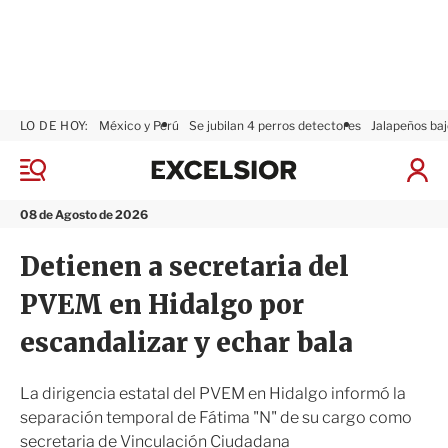
LO DE HOY:
México y Perú
Se jubilan 4 perros detectores
Jalapeños baj
E
x
M
I
c
e
n
n
e
i
08 de Agosto de 2026
ú
l
c
s
i
Detienen a secretaria del
i
a
o
r
PVEM en Hidalgo por
r
S
e
escandalizar y echar bala
s
i
ó
La dirigencia estatal del PVEM en Hidalgo informó la
n
separación temporal de Fátima "N" de su cargo como
secretaria de Vinculación Ciudadana