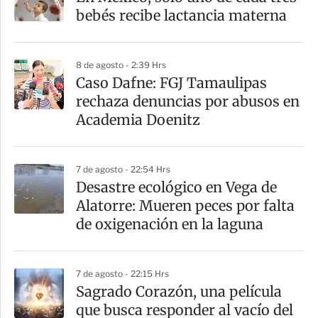
r
bebés recibe lactancia materna
t
i
8 de agosto - 2:39 Hrs
r
Caso Dafne: FGJ Tamaulipas
rechaza denuncias por abusos en
Academia Doenitz
7 de agosto - 22:54 Hrs
Desastre ecológico en Vega de
Alatorre: Mueren peces por falta
de oxigenación en la laguna
7 de agosto - 22:15 Hrs
Sagrado Corazón, una película
que busca responder al vacío del