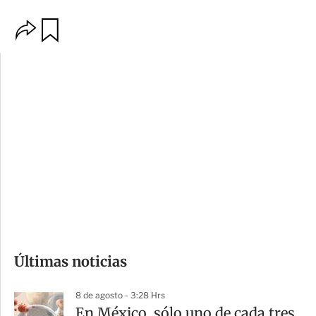
O
G
p
u
c
a
i
r
o
d
n
a
e
r
s
d
e
c
o
Últimas noticias
m
p
8 de agosto - 3:28 Hrs
a
En México, sólo uno de cada tres