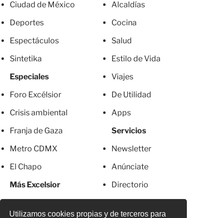
Ciudad de México
Alcaldías
Deportes
Cocina
Espectáculos
Salud
Sintetika
Estilo de Vida
Especiales
Viajes
Foro Excélsior
De Utilidad
Crisis ambiental
Apps
Franja de Gaza
Servicios
Metro CDMX
Newsletter
El Chapo
Anúnciate
Más Excelsior
Directorio
Mujeres
Suscripciones
Utilizamos cookies propias y de terceros para