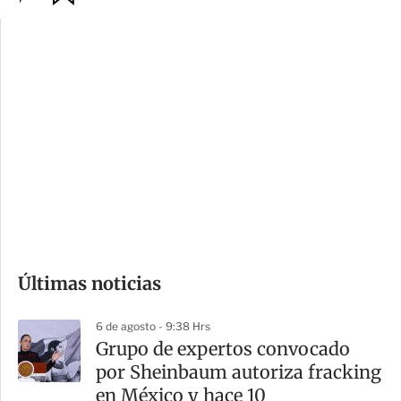
p
u
c
a
i
r
o
d
n
a
e
r
s
d
e
c
o
Últimas noticias
m
p
6 de agosto - 9:38 Hrs
a
Grupo de expertos convocado
r
por Sheinbaum autoriza fracking
t
en México y hace 10