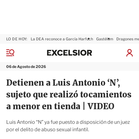
LO DE HOY:
La DEA reconoce a García Harfuch
Gastélum
Dragones m
E
x
M
I
c
e
n
n
e
i
06 de Agosto de 2026
ú
l
c
s
i
Detienen a Luis Antonio ‘N’,
i
a
o
r
sujeto que realizó tocamientos
r
S
e
a menor en tienda | VIDEO
s
i
ó
Luis Antonio “N” ya fue puesto a disposición de un juez
n
por el delito de abuso sexual infantil.