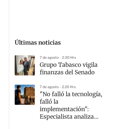
G
Últimas noticias
7 de agosto - 2:30 Hrs
Grupo Tabasco vigila
finanzas del Senado
7 de agosto - 2:20 Hrs
"No falló la tecnología,
falló la
implementación":
Especialista analiza
crisis en la UNAM