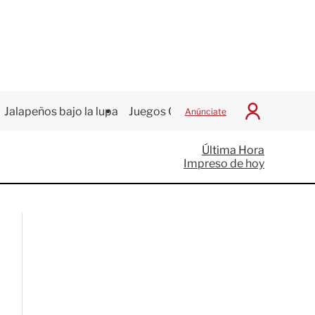
Jalapeños bajo la lupa
Juegos Centroamericanos
Anúnciate
I
n
i
Última Hora
c
Impreso de hoy
i
a
r
S
e
s
i
ó
n