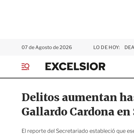
07 de Agosto de 2026
LO DE HOY:
DEA
E
x
M
c
e
e
n
l
ú
s
Delitos aumentan has
i
o
Gallardo Cardona en
r
El reporte del Secretariado estableció que es