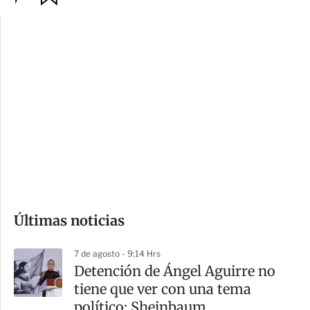
p
u
c
a
i
r
o
d
n
a
e
r
s
d
e
c
o
Últimas noticias
m
p
7 de agosto - 9:14 Hrs
a
Detención de Ángel Aguirre no
r
tiene que ver con una tema
t
político: Sheinbaum