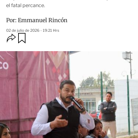
el fatal percance.
Por:
Emmanuel Rincón
02 de julio de 2026 - 19:21 Hrs
O
G
u
p
a
c
r
i
d
o
a
n
r
e
s
d
e
c
o
m
p
a
r
t
i