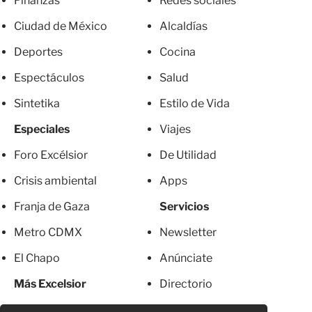
Finanzas
Redes sociales
Ciudad de México
Alcaldías
Deportes
Cocina
Espectáculos
Salud
Sintetika
Estilo de Vida
Especiales
Viajes
Foro Excélsior
De Utilidad
Crisis ambiental
Apps
Franja de Gaza
Servicios
Metro CDMX
Newsletter
El Chapo
Anúnciate
Más Excelsior
Directorio
Mujeres
Suscripciones