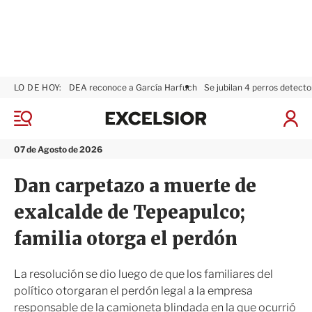
LO DE HOY:
DEA reconoce a García Harfuch
Se jubilan 4 perros detecto
E
x
M
I
c
e
n
n
e
i
07 de Agosto de 2026
ú
l
c
s
i
Dan carpetazo a muerte de
i
a
o
r
exalcalde de Tepeapulco;
r
S
e
familia otorga el perdón
s
i
ó
La resolución se dio luego de que los familiares del
n
político otorgaran el perdón legal a la empresa
responsable de la camioneta blindada en la que ocurrió