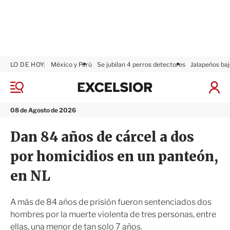
LO DE HOY:
México y Perú
Se jubilan 4 perros detectores
Jalapeños baj
E
x
M
I
c
e
n
n
e
i
08 de Agosto de 2026
ú
l
c
s
i
Dan 84 años de cárcel a dos
i
a
o
r
por homicidios en un panteón,
r
S
e
en NL
s
i
ó
A más de 84 años de prisión fueron sentenciados dos
n
hombres por la muerte violenta de tres personas, entre
ellas, una menor de tan solo 7 años.