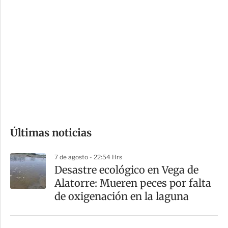
i
r
o
d
n
a
e
r
s
d
e
c
o
Últimas noticias
m
p
7 de agosto - 22:54 Hrs
a
Desastre ecológico en Vega de
r
Alatorre: Mueren peces por falta
t
de oxigenación en la laguna
i
r