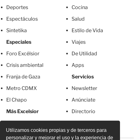
Deportes
Cocina
Espectáculos
Salud
Sintetika
Estilo de Vida
Especiales
Viajes
Foro Excélsior
De Utilidad
Crisis ambiental
Apps
Franja de Gaza
Servicios
Metro CDMX
Newsletter
El Chapo
Anúnciate
Más Excelsior
Directorio
Mujeres
Suscripciones
Utilizamos cookies propias y de terceros para
personalizar y mejorar el uso y la experiencia de