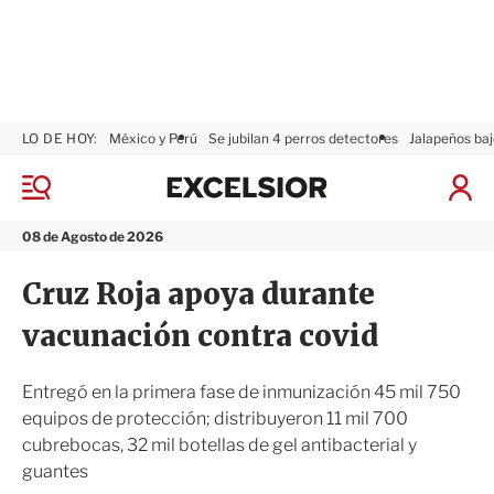
LO DE HOY:
México y Perú
Se jubilan 4 perros detectores
Jalapeños baj
E
x
M
I
c
e
n
n
e
i
08 de Agosto de 2026
ú
l
c
s
i
Cruz Roja apoya durante
i
a
o
r
vacunación contra covid
r
S
e
s
Entregó en la primera fase de inmunización 45 mil 750
i
equipos de protección; distribuyeron 11 mil 700
ó
cubrebocas, 32 mil botellas de gel antibacterial y
n
guantes