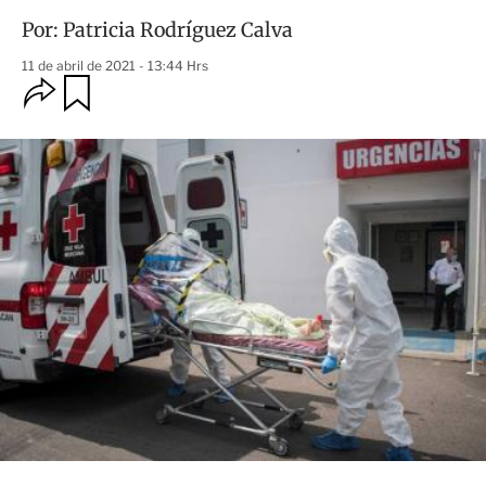
Por:
Patricia Rodríguez Calva
11 de abril de 2021 - 13:44 Hrs
O
G
u
p
a
c
r
i
d
o
a
n
r
e
s
d
e
c
o
m
p
a
r
t
i
r