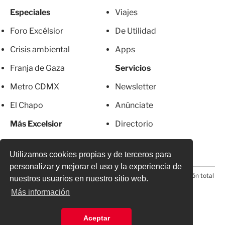
Especiales
Viajes
Foro Excélsior
De Utilidad
Crisis ambiental
Apps
Franja de Gaza
Servicios
Metro CDMX
Newsletter
El Chapo
Anúnciate
Más Excelsior
Directorio
Mujeres
Suscripciones
Utilizamos cookies propias y de terceros para
personalizar y mejorar el uso y la experiencia de
© 2026 Todos los derechos reservados. Prohibida la reproducción total
nuestros usuarios en nuestro sitio web.
o parcial, incluyendo cualquier medio electrónico*
Más información
Aceptar