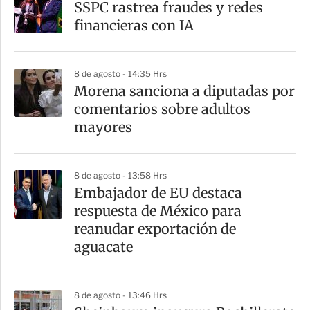
SSPC rastrea fraudes y redes
r
financieras con IA
t
i
8 de agosto - 14:35 Hrs
r
Morena sanciona a diputadas por
comentarios sobre adultos
mayores
8 de agosto - 13:58 Hrs
Embajador de EU destaca
respuesta de México para
reanudar exportación de
aguacate
8 de agosto - 13:46 Hrs