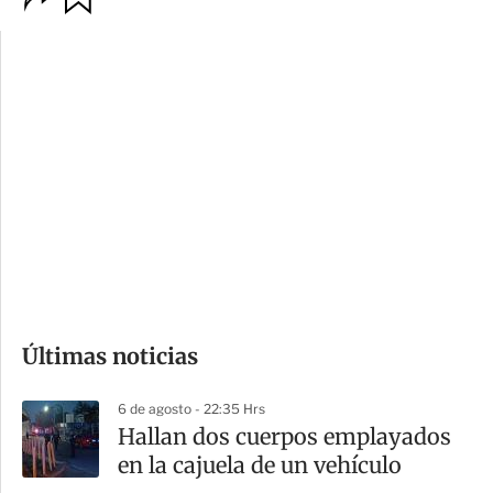
p
u
c
a
i
r
o
d
n
a
e
r
s
d
e
c
o
Últimas noticias
m
p
6 de agosto - 22:35 Hrs
a
Hallan dos cuerpos emplayados
r
en la cajuela de un vehículo
t