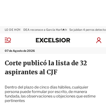
LO DE HOY:
DEA reconoce a García Harfuch
Se jubilan 4 perros detecto
E
x
M
I
c
e
n
n
e
i
07 de Agosto de 2026
ú
l
c
s
i
Corte publicó la lista de 32
i
a
o
r
aspirantes al CJF
r
S
e
s
i
Dentro del plazo de cinco días hábiles, cualquier
ó
persona puede formular por escrito, de manera
n
fundada, las observaciones u objeciones que estime
pertinentes