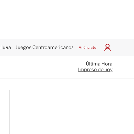
 lupa
Juegos Centroamericanos
Anúnciate
I
n
i
Última Hora
c
Impreso de hoy
i
a
r
S
e
s
i
ó
n