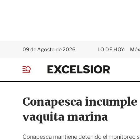
09 de Agosto de 2026
LO DE HOY:
Méxi
E
x
M
c
e
e
n
l
ú
s
Conapesca incumple 
i
o
vaquita marina
r
Conapesca mantiene detenido el monitoreo sate