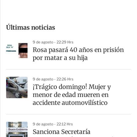
e
c
o
Últimas noticias
m
p
9 de agosto - 22:29 Hrs
a
Rosa pasará 40 años en prisión
r
por matar a su hija
t
i
9 de agosto - 22:26 Hrs
r
¡Trágico domingo! Mujer y
menor de edad mueren en
accidente automovilístico
9 de agosto - 22:12 Hrs
Sanciona Secretaría