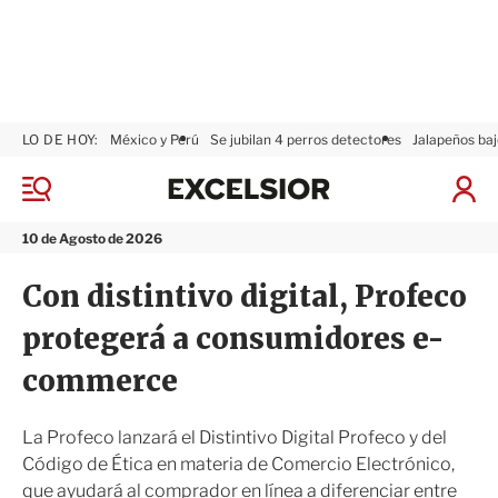
LO DE HOY:
México y Perú
Se jubilan 4 perros detectores
Jalapeños baj
E
x
M
I
c
e
n
n
e
i
10 de Agosto de 2026
ú
l
c
s
i
Con distintivo digital, Profeco
i
a
o
r
protegerá a consumidores e-
r
S
e
commerce
s
i
ó
La Profeco lanzará el Distintivo Digital Profeco y del
n
Código de Ética en materia de Comercio Electrónico,
que ayudará al comprador en línea a diferenciar entre