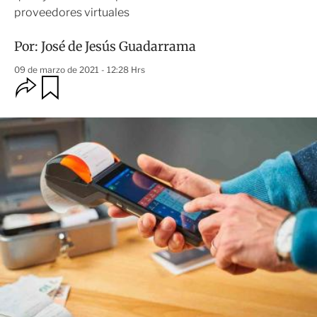
proveedores virtuales
Por:
José de Jesús Guadarrama
09 de marzo de 2021 - 12:28 Hrs
O
G
u
p
a
c
r
i
d
o
a
n
r
e
s
d
e
c
o
m
p
a
r
t
i