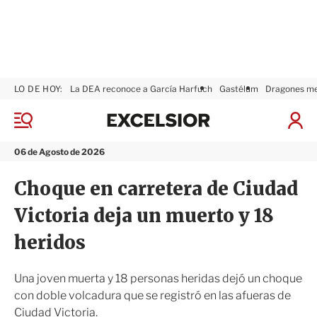
LO DE HOY:
La DEA reconoce a García Harfuch
Gastélum
Dragones m
E
x
M
I
c
e
n
n
e
i
06 de Agosto de 2026
ú
l
c
s
i
Choque en carretera de Ciudad
i
a
o
r
Victoria deja un muerto y 18
r
S
e
heridos
s
i
ó
Una joven muerta y 18 personas heridas dejó un choque
n
con doble volcadura que se registró en las afueras de
Ciudad Victoria.