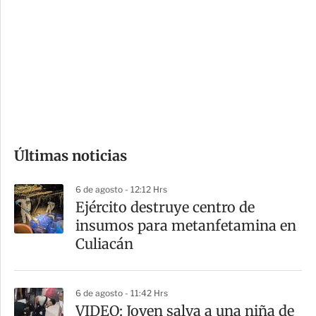
o
d
n
a
e
r
s
d
e
c
o
Últimas noticias
m
p
6 de agosto - 12:12 Hrs
a
​Ejército destruye centro de
r
insumos para metanfetamina en
t
Culiacán
i
r
6 de agosto - 11:42 Hrs
VIDEO: Joven salva a una niña de