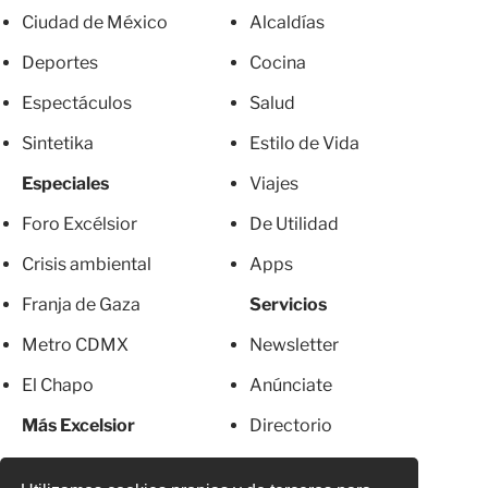
Ciudad de México
Alcaldías
Deportes
Cocina
Espectáculos
Salud
Sintetika
Estilo de Vida
Especiales
Viajes
Foro Excélsior
De Utilidad
Crisis ambiental
Apps
Franja de Gaza
Servicios
Metro CDMX
Newsletter
El Chapo
Anúnciate
Más Excelsior
Directorio
Mujeres
Suscripciones