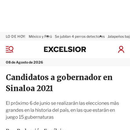
LO DE HOY:
México y Perú
Se jubilan 4 perros detectores
Jalapeños baj
E
x
M
I
c
e
n
n
e
i
08 de Agosto de 2026
ú
l
c
s
i
Candidatos a gobernador en
i
a
o
r
Sinaloa 2021
r
S
e
s
El próximo 6 de junio se realizarán las elecciones más
i
grandes en la historia del país, en las que estarán en
ó
juego 15 gubernaturas
n