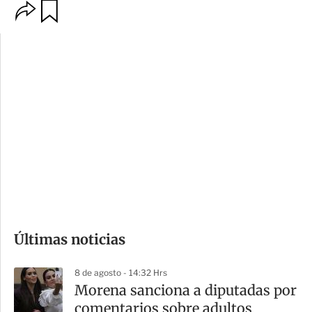
O
G
p
u
c
a
i
r
o
d
n
a
e
r
s
d
e
c
o
Últimas noticias
m
p
8 de agosto - 14:32 Hrs
a
Morena sanciona a diputadas por
r
comentarios sobre adultos