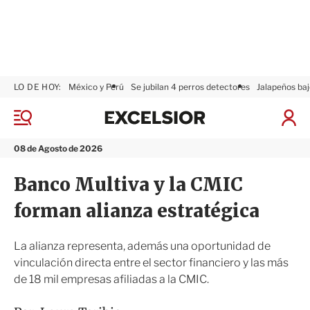
LO DE HOY:
México y Perú
Se jubilan 4 perros detectores
Jalapeños baj
E
x
M
I
c
e
n
n
e
i
08 de Agosto de 2026
ú
l
c
s
i
Banco Multiva y la CMIC
i
a
o
r
forman alianza estratégica
r
S
e
s
La alianza representa, además una oportunidad de
i
vinculación directa entre el sector financiero y las más
ó
de 18 mil empresas afiliadas a la CMIC.
n