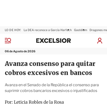
LO DE HOY:
La DEA reconoce a García Harfuch
Gastélum
Dragones m
E
x
M
I
c
e
n
n
e
i
06 de Agosto de 2026
ú
l
c
s
i
Avanza consenso para quitar
i
a
o
r
cobros excesivos en bancos
r
S
e
s
Avanza en el Senado de la República el consenso para
i
suprimir cobros bancarios excesivos o injustificados
ó
n
Por:
Leticia Robles de la Rosa