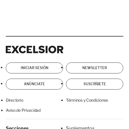
Excelsior
Excelsior
INICIAR SESIÓN
NEWSLETTER
ANÚNCIATE
SUSCRÍBETE
Directorio
Términos y Condiciones
Aviso de Privacidad
Secciones
Suplementos