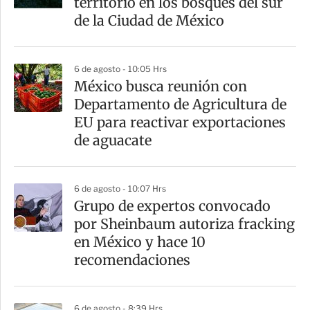
territorio en los bosques del sur
t
de la Ciudad de México
i
r
6 de agosto - 10:05 Hrs
México busca reunión con
Departamento de Agricultura de
EU para reactivar exportaciones
de aguacate
6 de agosto - 10:07 Hrs
Grupo de expertos convocado
por Sheinbaum autoriza fracking
en México y hace 10
recomendaciones
6 de agosto - 8:39 Hrs