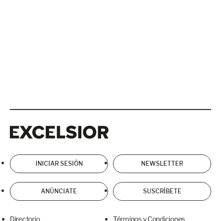
Excelsior
Excelsior
INICIAR SESIÓN
NEWSLETTER
ANÚNCIATE
SUSCRÍBETE
Directorio
Términos y Condiciones