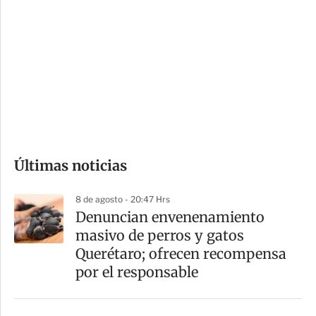
o
d
n
a
e
r
s
d
e
c
o
Últimas noticias
m
p
8 de agosto - 20:47 Hrs
a
Denuncian envenenamiento
r
masivo de perros y gatos
t
Querétaro; ofrecen recompensa
i
por el responsable
r