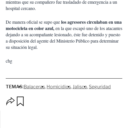
mientras que su compañero fue trasladado de emergencia a un
hospital cercano.
los agresores circulaban en una
De manera oficial se supo que
motocicleta en color azul,
en la que escapó uno de los atacantes
dejando a su acompañante lesionado, éste fue detenido y puesto
a disposición del agente del Ministerio Público para determinar
su situación legal.
chg
TEMAS:
Balaceras
Homicidios
Jalisco
Seguridad
O
G
p
u
c
a
i
r