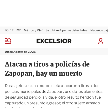
LO DE HOY:
México y Perú
Se jubilan 4 perros detectores
Jalapeños baj
E
x
M
I
c
e
n
n
e
i
09 de Agosto de 2026
ú
l
c
s
i
Atacan a tiros a policías de
i
a
o
r
Zapopan, hay un muerto
r
S
e
s
Dos sujetos en una motocicleta atacaron a tiros a dos
i
policías municipales de Zapopan; uno de los elementos
ó
de seguridad perdió la vida, el otro resultó herido y fue
n
capturado un presunto agresor; el otro sujeto armado