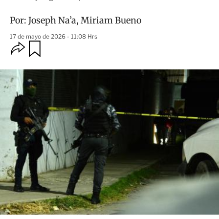
Por:
Joseph Na’a
,
Miriam Bueno
17 de mayo de 2026 - 11:08 Hrs
O
G
u
p
a
c
r
i
d
o
a
n
r
e
s
d
e
c
o
m
p
a
r
t
i
r