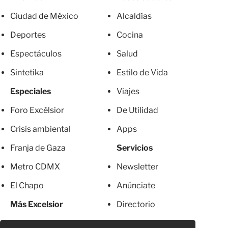
Ciudad de México
Alcaldías
Deportes
Cocina
Espectáculos
Salud
Sintetika
Estilo de Vida
Especiales
Viajes
Foro Excélsior
De Utilidad
Crisis ambiental
Apps
Franja de Gaza
Servicios
Metro CDMX
Newsletter
El Chapo
Anúnciate
Más Excelsior
Directorio
Mujeres
Suscripciones