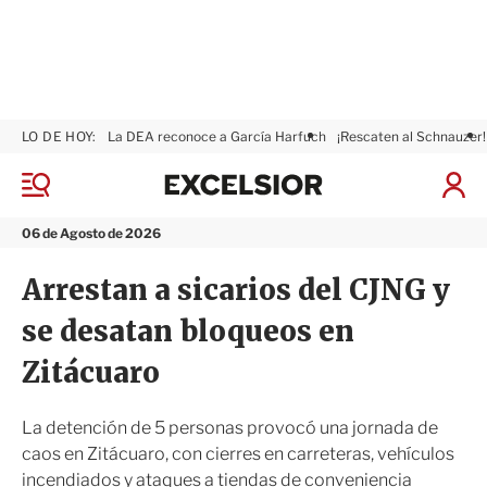
LO DE HOY:
La DEA reconoce a García Harfuch
¡Rescaten al Schnauzer!
E
x
M
I
c
e
n
n
e
i
06 de Agosto de 2026
ú
l
c
s
i
Arrestan a sicarios del CJNG y
i
a
o
r
se desatan bloqueos en
r
S
e
Zitácuaro
s
i
ó
La detención de 5 personas provocó una jornada de
n
caos en Zitácuaro, con cierres en carreteras, vehículos
incendiados y ataques a tiendas de conveniencia