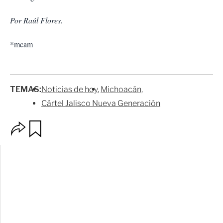
Por Raúl Flores.
*mcam
TEMAS:
Noticias de hoy
Michoacán
Cártel Jalisco Nueva Generación
O
G
p
u
c
a
i
r
o
d
n
a
e
r