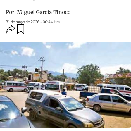
Por:
Miguel García Tinoco
31 de mayo de 2026 - 00:44 Hrs
O
G
u
p
a
c
r
i
d
o
a
n
r
e
s
d
e
c
o
m
p
a
r
t
i
r