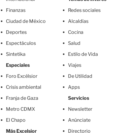
Finanzas
Redes sociales
Ciudad de México
Alcaldías
Deportes
Cocina
Espectáculos
Salud
Sintetika
Estilo de Vida
Especiales
Viajes
Foro Excélsior
De Utilidad
Crisis ambiental
Apps
Franja de Gaza
Servicios
Metro CDMX
Newsletter
El Chapo
Anúnciate
Más Excelsior
Directorio