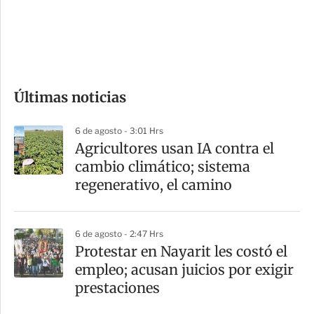
s
d
e
c
o
Últimas noticias
m
p
6 de agosto - 3:01 Hrs
a
Agricultores usan IA contra el
r
cambio climático; sistema
t
regenerativo, el camino
i
r
6 de agosto - 2:47 Hrs
Protestar en Nayarit les costó el
empleo; acusan juicios por exigir
prestaciones