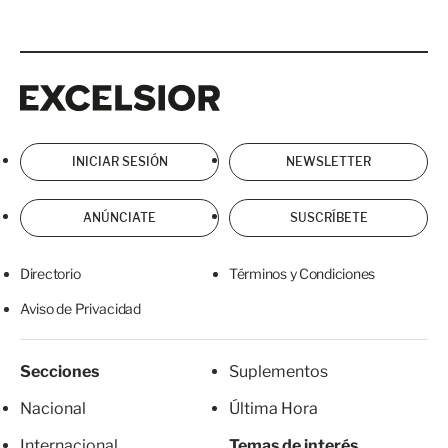
Excelsior
Excelsior
INICIAR SESIÓN
NEWSLETTER
ANÚNCIATE
SUSCRÍBETE
Directorio
Términos y Condiciones
Aviso de Privacidad
Secciones
Suplementos
Nacional
Última Hora
Internacional
Temas de interés