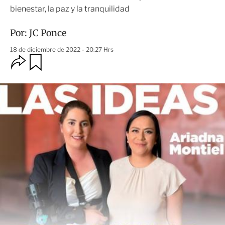
bienestar, la paz y la tranquilidad
Por:
JC Ponce
18 de diciembre de 2022 - 20:27 Hrs
O
G
u
p
a
c
r
i
d
o
a
n
r
e
s
d
e
c
o
m
p
a
r
t
i