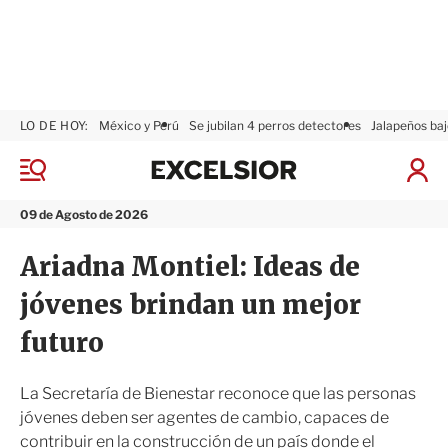
LO DE HOY:
México y Perú
Se jubilan 4 perros detectores
Jalapeños baj
E
x
M
I
c
e
n
n
e
i
09 de Agosto de 2026
ú
l
c
s
i
Ariadna Montiel: Ideas de
i
a
o
r
jóvenes brindan un mejor
r
S
e
futuro
s
i
ó
La Secretaría de Bienestar reconoce que las personas
n
jóvenes deben ser agentes de cambio, capaces de
contribuir en la construcción de un país donde el