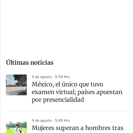
n
a
e
r
s
d
e
c
o
Últimas noticias
m
p
9 de agosto - 5:59 Hrs
a
México, el único que tuvo
r
examen virtual; países apuestan
t
por presencialidad
i
r
9 de agosto - 5:49 Hrs
Mujeres superan a hombres tras