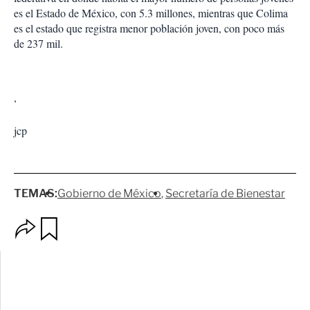
es el Estado de México, con 5.3 millones, mientras que Colima
es el estado que registra menor población joven, con poco más
de 237 mil.
,
jcp
TEMAS:
Gobierno de México
Secretaría de Bienestar
O
G
p
u
c
a
i
r
o
d