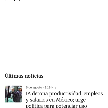
p
u
c
a
i
r
o
d
n
a
e
r
s
d
e
c
o
Últimas noticias
m
p
6 de agosto - 3:19 Hrs
a
IA detona productividad, empleos
r
y salarios en México; urge
t
política para potenciar uso