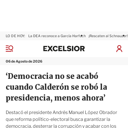
LO DE HOY:
La DEA reconoce a García Harfuch
¡Rescaten al Schnauzer!
E
x
M
I
c
e
n
n
e
i
06 de Agosto de 2026
ú
l
c
s
i
‘Democracia no se acabó
i
a
o
r
cuando Calderón se robó la
r
S
e
presidencia, menos ahora’
s
i
ó
Destacó el presidente Andrés Manuel López Obrador
n
que reforma político-electoral busca garantizar la
democracia, desterrar la corrupción y acabar con los