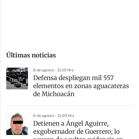
e
r
s
d
e
c
o
Últimas noticias
m
p
6 de agosto - 11:10 Hrs
a
Defensa despliegan mil 557
r
elementos en zonas aguacateras
t
de Michoacán
i
r
6 de agosto - 11:03 Hrs
Detienen a Ángel Aguirre,
exgobernador de Guerrero; lo