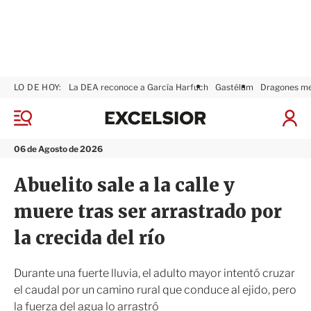
LO DE HOY:
La DEA reconoce a García Harfuch
Gastélum
Dragones m
E
x
M
I
c
e
n
n
e
i
06 de Agosto de 2026
ú
l
c
s
i
Abuelito sale a la calle y
i
a
o
r
muere tras ser arrastrado por
r
S
e
la crecida del río
s
i
ó
Durante una fuerte lluvia, el adulto mayor intentó cruzar
n
el caudal por un camino rural que conduce al ejido, pero
la fuerza del agua lo arrastró