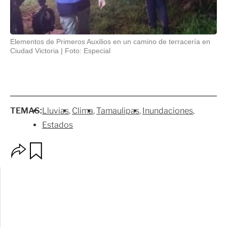
Elementos de Primeros Auxilios en un camino de terracería en
Ciudad Victoria
Foto: Especial
TEMAS:
Lluvias
Clima
Tamaulipas
Inundaciones
Estados
O
G
p
u
c
a
i
r
o
d
n
a