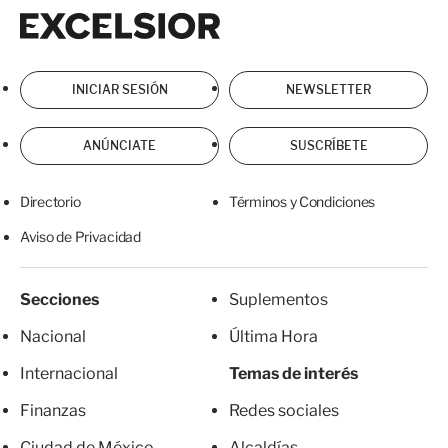
Excelsior
Excelsior
INICIAR SESIÓN
NEWSLETTER
ANÚNCIATE
SUSCRÍBETE
Directorio
Términos y Condiciones
Aviso de Privacidad
Secciones
Suplementos
Nacional
Última Hora
Internacional
Temas de interés
Finanzas
Redes sociales
Ciudad de México
Alcaldías