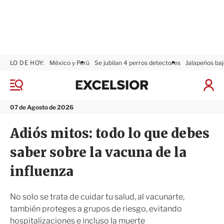
LO DE HOY:
México y Perú
Se jubilan 4 perros detectores
Jalapeños baj
E
x
M
I
c
e
n
n
e
i
07 de Agosto de 2026
ú
l
c
s
i
Adiós mitos: todo lo que debes
i
a
o
r
saber sobre la vacuna de la
r
S
e
influenza
s
i
ó
No solo se trata de cuidar tu salud, al vacunarte,
n
también proteges a grupos de riesgo, evitando
hospitalizaciones e incluso la muerte