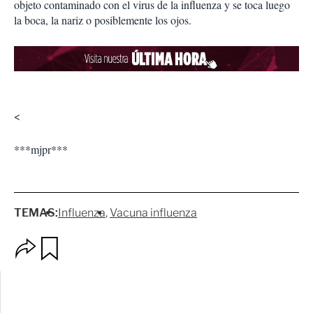
objeto contaminado con el virus de la influenza y se toca luego
la boca, la nariz o posiblemente los ojos.
<
***mjpr***
TEMAS:
Influenza
Vacuna influenza
O
G
p
u
c
a
i
r