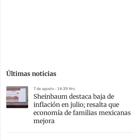
o
d
n
a
e
r
s
d
e
c
o
Últimas noticias
m
p
7 de agosto - 14:39 Hrs
a
Sheinbaum destaca baja de
r
inflación en julio; resalta que
t
economía de familias mexicanas
i
mejora
r