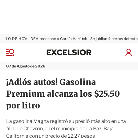
LO DE HOY:
DEA reconoce a García Harfuch
Se jubilan 4 perros detecto
E
x
M
I
c
e
n
n
e
i
07 de Agosto de 2026
ú
l
c
s
i
¡Adiós autos! Gasolina
i
a
o
r
Premium alcanza los $25.50
r
S
e
por litro
s
i
ó
La gasolina Magna registró su preció más alto en una
n
filial de Chevron, en el municipio de La Paz, Baja
California con un precio de 22.27 pesos