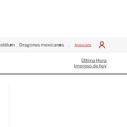
stélum
Dragones mexicanos
Juegos Centroamericanos
Anúnciate
I
n
i
Última Hora
c
Impreso de hoy
i
a
r
S
e
s
i
ó
n