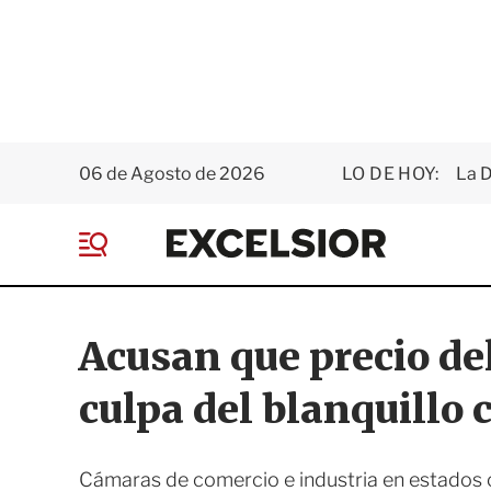
06 de Agosto de 2026
LO DE HOY:
La D
E
x
M
c
e
e
n
l
ú
s
Acusan que precio de
i
o
culpa del blanquillo 
r
Cámaras de comercio e industria en estados