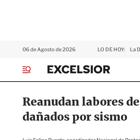
06 de Agosto de 2026
LO DE HOY:
La D
E
x
M
c
e
e
n
l
ú
s
Reanudan labores de
i
o
dañados por sismo
r