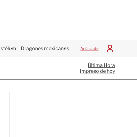
stélum
Dragones mexicanos
Juegos Centroamericanos
Anúnciate
I
n
i
Última Hora
c
Impreso de hoy
i
a
r
S
e
s
i
ó
n