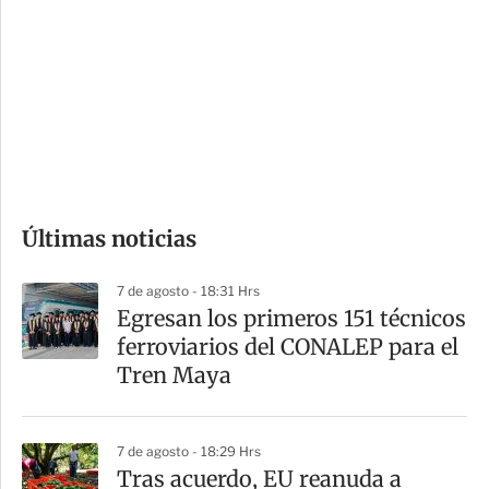
n
a
e
r
s
d
e
c
o
Últimas noticias
m
p
7 de agosto - 18:31 Hrs
a
Egresan los primeros 151 técnicos
r
ferroviarios del CONALEP para el
t
Tren Maya
i
r
7 de agosto - 18:29 Hrs
Tras acuerdo, EU reanuda a