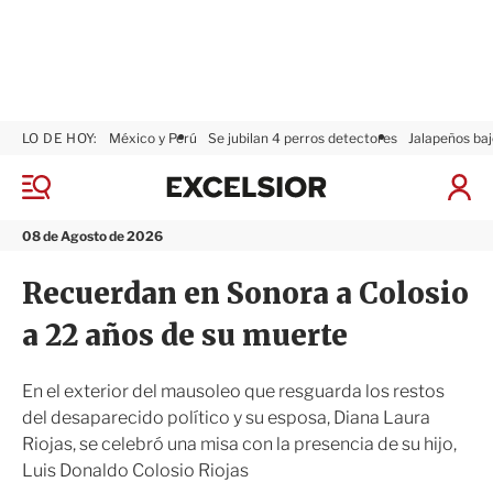
LO DE HOY:
México y Perú
Se jubilan 4 perros detectores
Jalapeños baj
E
x
M
I
c
e
n
n
e
i
08 de Agosto de 2026
ú
l
c
s
i
Recuerdan en Sonora a Colosio
i
a
o
r
a 22 años de su muerte
r
S
e
s
En el exterior del mausoleo que resguarda los restos
i
del desaparecido político y su esposa, Diana Laura
ó
Riojas, se celebró una misa con la presencia de su hijo,
n
Luis Donaldo Colosio Riojas