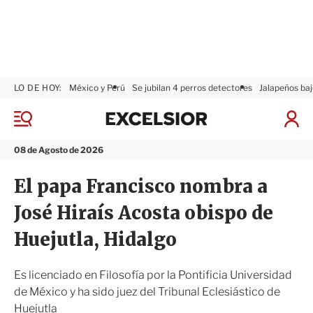
LO DE HOY:
México y Perú
Se jubilan 4 perros detectores
Jalapeños baj
E
x
M
I
c
e
n
n
e
i
08 de Agosto de 2026
ú
l
c
s
i
El papa Francisco nombra a
i
a
o
r
José Hiraís Acosta obispo de
r
S
e
Huejutla, Hidalgo
s
i
ó
Es licenciado en Filosofía por la Pontificia Universidad
n
de México y ha sido juez del Tribunal Eclesiástico de
Huejutla