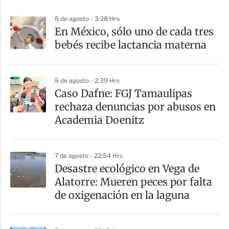
p
8 de agosto - 3:28 Hrs
a
En México, sólo uno de cada tres
r
bebés recibe lactancia materna
t
i
8 de agosto - 2:39 Hrs
r
Caso Dafne: FGJ Tamaulipas
rechaza denuncias por abusos en
Academia Doenitz
7 de agosto - 22:54 Hrs
Desastre ecológico en Vega de
Alatorre: Mueren peces por falta
de oxigenación en la laguna