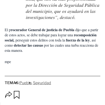
por la Dirección de Seguridad Pública
del municipio, que os ayudará en las
investigaciones”, destacó.
rocurador General de justicia de Puebla
El p
dijo que a partir
recomposición
de estos actos, se debe trabajar para lograr una
social,
fuerza de la ley
perseguir estos delitos con toda la
, así
detectar las causas
como
por las cuales una turba reacciona de
esta manera.
mpe
TEMAS:
Puebla
Seguridad
O
G
p
u