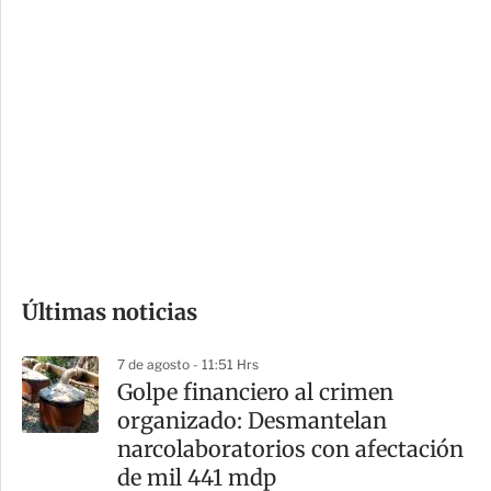
c
a
i
r
o
d
n
a
e
r
s
d
e
c
o
Últimas noticias
m
p
7 de agosto - 11:51 Hrs
a
Golpe financiero al crimen
r
organizado: Desmantelan
t
narcolaboratorios con afectación
i
de mil 441 mdp