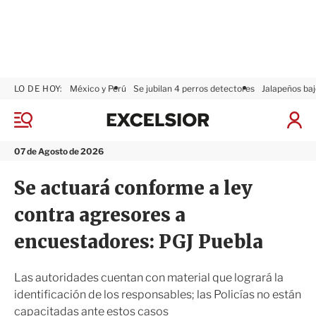
LO DE HOY:
México y Perú
Se jubilan 4 perros detectores
Jalapeños baj
E
x
M
I
c
e
n
n
e
i
07 de Agosto de 2026
ú
l
c
s
i
Se actuará conforme a ley
i
a
o
r
contra agresores a
r
S
e
encuestadores: PGJ Puebla
s
i
ó
Las autoridades cuentan con material que logrará la
n
identificación de los responsables; las Policías no están
capacitadas ante estos casos