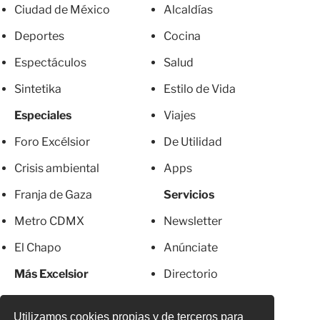
Ciudad de México
Alcaldías
Deportes
Cocina
Espectáculos
Salud
Sintetika
Estilo de Vida
Especiales
Viajes
Foro Excélsior
De Utilidad
Crisis ambiental
Apps
Franja de Gaza
Servicios
Metro CDMX
Newsletter
El Chapo
Anúnciate
Más Excelsior
Directorio
Mujeres
Suscripciones
Utilizamos cookies propias y de terceros para