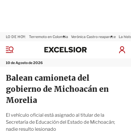
LO DE HOY:
Terremoto en Colombia
Verónica Castro reaparece
La hist
E
x
M
I
c
e
n
n
e
i
10 de Agosto de 2026
ú
l
c
s
i
Balean camioneta del
i
a
o
r
gobierno de Michoacán en
r
S
e
Morelia
s
i
ó
El vehículo oficial está asignado al titular de la
n
Secretaría de Educación del Estado de Michoacán;
nadie resulto lesionado