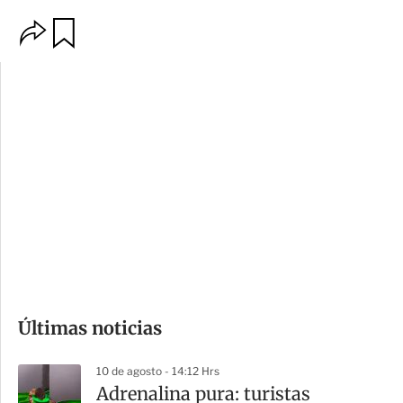
O
G
p
u
c
a
i
r
o
d
n
a
e
r
s
d
e
c
o
Últimas noticias
m
p
10 de agosto - 14:12 Hrs
a
Adrenalina pura: turistas