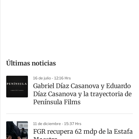
n
a
e
r
s
d
e
c
o
Últimas noticias
m
p
16 de julio - 12:16 Hrs
a
Gabriel Díaz Casanova y Eduardo
r
Díaz Casanova y la trayectoria de
t
Península Films
i
r
11 de diciembre - 15:37 Hrs
FGR recupera 62 mdp de la Estafa