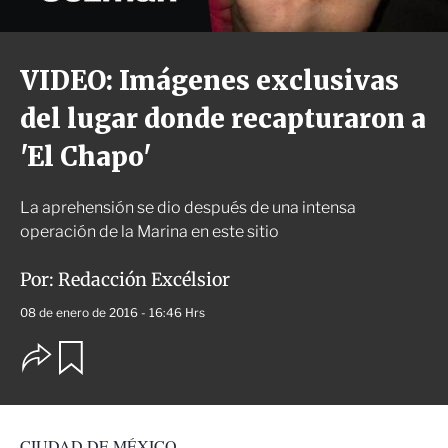
VIDEO: Imágenes exclusivas
del lugar donde recapturaron a
'El Chapo'
La aprehensión se dio después de una intensa
operación de la Marina en este sitio
Por:
Redacción Excélsior
08 de enero de 2016 - 16:46 Hrs
O
G
u
p
a
c
r
i
d
o
a
CIUDAD DE MÉXICO.
n