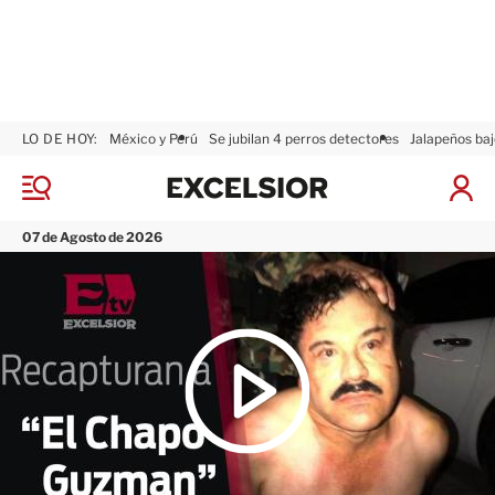
LO DE HOY:
México y Perú
Se jubilan 4 perros detectores
Jalapeños baj
E
x
M
I
c
e
n
n
e
i
07 de Agosto de 2026
ú
l
c
s
i
i
a
o
r
r
S
e
s
i
ó
n