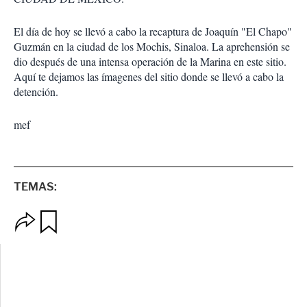
r
e
s
El día de hoy se llevó a cabo la recaptura de Joaquín "El Chapo"
d
Guzmán en la ciudad de los Mochis, Sinaloa. La aprehensión se
e
dio después de una intensa operación de la Marina en este sitio.
c
Aquí te dejamos las ímagenes del sitio donde se llevó a cabo la
o
m
detención.
p
a
mef
r
t
i
r
TEMAS:
O
G
p
u
c
a
i
r
o
d