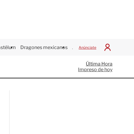
stélum
Dragones mexicanos
Juegos Centroamericanos
Anúnciate
I
n
i
Última Hora
c
Impreso de hoy
i
a
r
S
e
s
i
ó
n