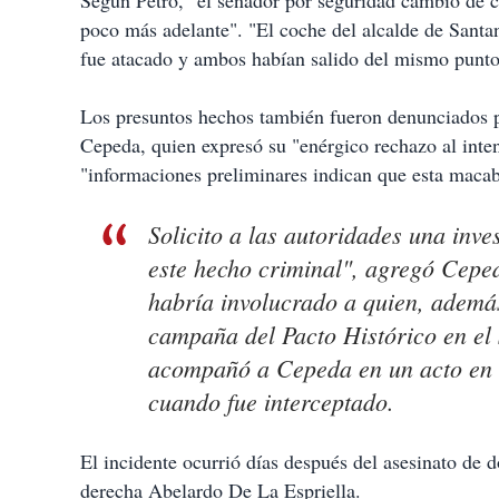
Según Petro, "el senador por seguridad cambió de c
poco más adelante". "El coche del alcalde de Sant
fue atacado y ambos habían salido del mismo punto
Los presuntos hechos también fueron denunciados po
Cepeda, quien expresó su "enérgico rechazo al inte
"informaciones preliminares indican que esta macabr
Solicito a las autoridades una inves
este hecho criminal", agregó Cepe
habría involucrado a quien, además
campaña del Pacto Histórico en el
acompañó a Cepeda en un acto en P
cuando fue interceptado.
El incidente ocurrió días después del asesinato de 
derecha Abelardo De La Espriella.