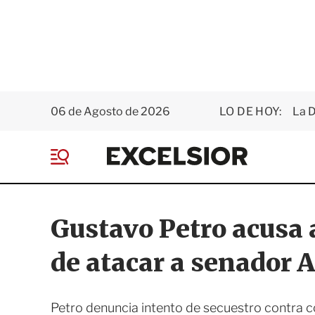
06 de Agosto de 2026
LO DE HOY:
La D
E
x
M
c
e
e
n
l
ú
s
Gustavo Petro acusa 
i
o
de atacar a senador 
r
Petro denuncia intento de secuestro contra c