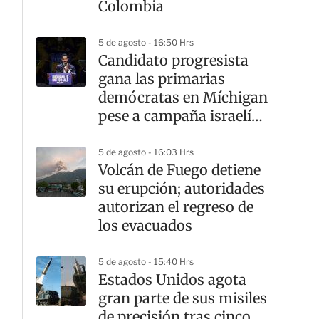
Colombia
5 de agosto - 16:50 Hrs
Candidato progresista
gana las primarias
demócratas en Míchigan
pese a campaña israelí
en su contra
5 de agosto - 16:03 Hrs
Volcán de Fuego detiene
su erupción; autoridades
autorizan el regreso de
los evacuados
5 de agosto - 15:40 Hrs
Estados Unidos agota
gran parte de sus misiles
de precisión tras cinco