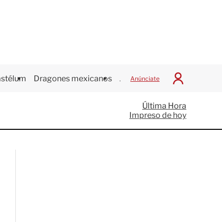
stélum
Dragones mexicanos
Juegos Centroamericanos
Anúnciate
I
n
i
Última Hora
c
Impreso de hoy
i
a
r
S
e
s
i
ó
n