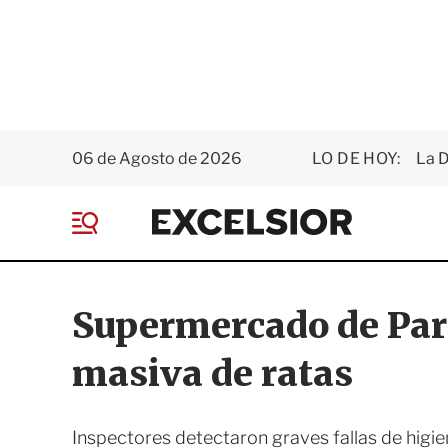
06 de Agosto de 2026
LO DE HOY:
La D
E
x
M
c
e
e
n
l
ú
s
Supermercado de Parí
i
o
masiva de ratas
r
Inspectores detectaron graves fallas de higie