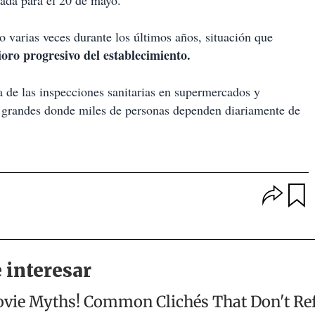
ada para el 20 de mayo.
varias veces durante los últimos años, situación que
ioro progresivo del establecimiento.
a de las inspecciones sanitarias en supermercados y
 grandes donde miles de personas dependen diariamente de
O
p
u
c
a
i
r
o
d
n
a
e
r