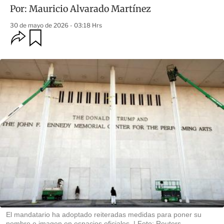
Por:
Mauricio Alvarado Martínez
30 de mayo de 2026 - 03:18 Hrs
O
G
u
p
a
c
r
i
d
o
a
n
r
e
s
d
e
c
o
m
p
a
r
t
i
r
El mandatario ha adoptado reiteradas medidas para poner su
nombre e imagen en espacios oficiales.
Foto: Reuters.