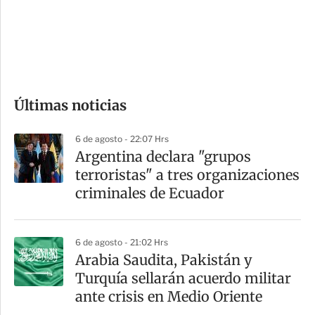
s
d
e
c
o
Últimas noticias
m
p
6 de agosto - 22:07 Hrs
a
Argentina declara "grupos
r
terroristas" a tres organizaciones
t
criminales de Ecuador
i
r
6 de agosto - 21:02 Hrs
Arabia Saudita, Pakistán y
Turquía sellarán acuerdo militar
ante crisis en Medio Oriente