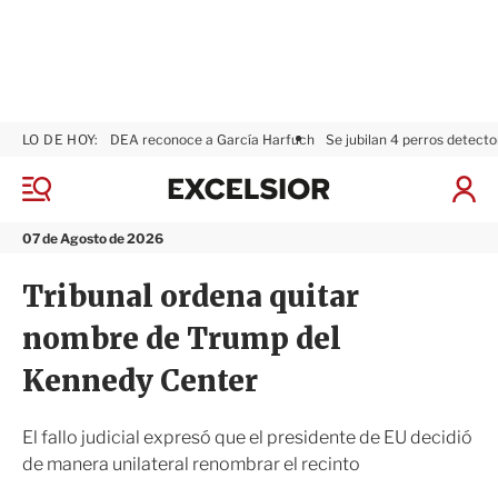
LO DE HOY:
DEA reconoce a García Harfuch
Se jubilan 4 perros detecto
E
x
M
I
c
e
n
n
e
i
07 de Agosto de 2026
ú
l
c
s
i
Tribunal ordena quitar
i
a
o
r
nombre de Trump del
r
S
e
Kennedy Center
s
i
ó
El fallo judicial expresó que el presidente de EU decidió
n
de manera unilateral renombrar el recinto