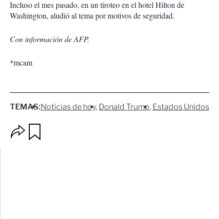
Incluso el mes pasado, en un tiroteo en el hotel Hilton de
Washington, aludió al tema por motivos de seguridad.
Con información de AFP.
*mcam
TEMAS:
Noticias de hoy
Donald Trump
Estados Unidos
O
G
p
u
c
a
i
r
o
d
n
a
e
r