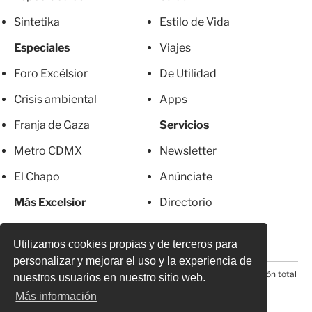
Sintetika
Estilo de Vida
Especiales
Viajes
Foro Excélsior
De Utilidad
Crisis ambiental
Apps
Franja de Gaza
Servicios
Metro CDMX
Newsletter
El Chapo
Anúnciate
Más Excelsior
Directorio
Mujeres
Suscripciones
Utilizamos cookies propias y de terceros para
personalizar y mejorar el uso y la experiencia de
© 2026 Todos los derechos reservados. Prohibida la reproducción total
nuestros usuarios en nuestro sitio web.
o parcial, incluyendo cualquier medio electrónico*
Más información