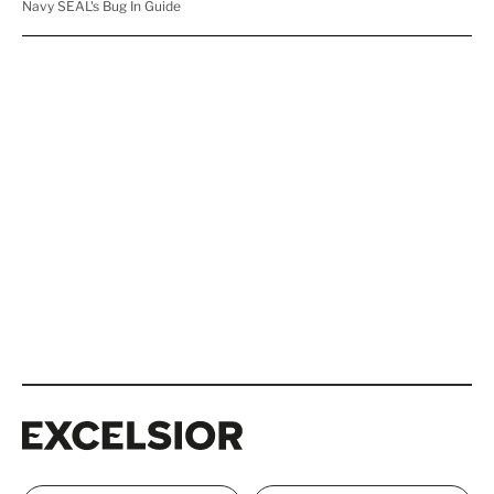
Excelsior
Excelsior