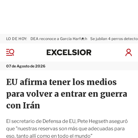
LO DE HOY:
DEA reconoce a García Harfuch
Se jubilan 4 perros detecto
E
x
M
I
c
e
n
n
e
i
07 de Agosto de 2026
ú
l
c
s
i
EU afirma tener los medios
i
a
o
r
para volver a entrar en guerra
r
S
e
con Irán
s
i
ó
El secretario de Defensa de EU, Pete Hegseth aseguró
n
que "nuestras reservas son más que adecuadas para
eso, tanto allí como en todo el mundo”