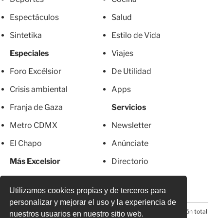
Espectáculos
Salud
Sintetika
Estilo de Vida
Especiales
Viajes
Foro Excélsior
De Utilidad
Crisis ambiental
Apps
Franja de Gaza
Servicios
Metro CDMX
Newsletter
El Chapo
Anúnciate
Más Excelsior
Directorio
Mujeres
Suscripciones
Utilizamos cookies propias y de terceros para
personalizar y mejorar el uso y la experiencia de
© 2026 Todos los derechos reservados. Prohibida la reproducción total
nuestros usuarios en nuestro sitio web.