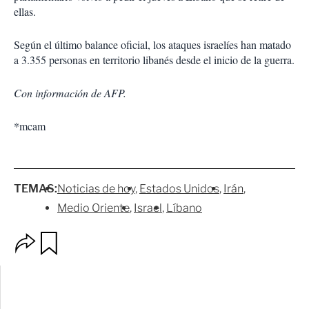
ellas.
Según el último balance oficial, los ataques israelíes han matado
a 3.355 personas en territorio libanés desde el inicio de la guerra.
Con información de AFP.
*mcam
TEMAS:
Noticias de hoy
Estados Unidos
Irán
Medio Oriente
Israel
Líbano
O
G
p
u
c
a
i
r