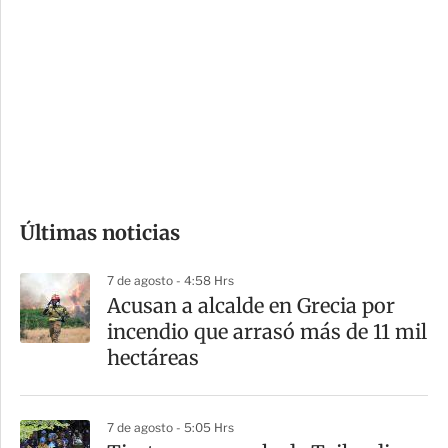
o
d
n
a
e
r
s
d
e
c
o
Últimas noticias
m
p
7 de agosto - 4:58 Hrs
a
Acusan a alcalde en Grecia por
r
incendio que arrasó más de 11 mil
t
hectáreas
i
r
7 de agosto - 5:05 Hrs