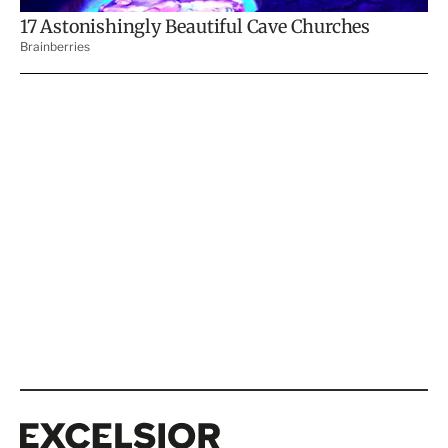
Excelsior
Excelsior