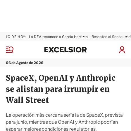
LO DE HOY:
La DEA reconoce a García Harfuch
¡Rescaten al Schnauzer!
E
x
M
I
c
e
n
n
e
i
06 de Agosto de 2026
ú
l
c
s
i
SpaceX, OpenAI y Anthropic
i
a
o
r
se alistan para irrumpir en
r
S
e
Wall Street
s
i
ó
La operación más cercana sería la de SpaceX, prevista
n
para junio, mientras que OpenAI y Anthropic podrían
esperar mejores condiciones regulatorias.