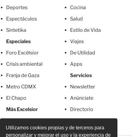
Deportes
Cocina
Espectáculos
Salud
Sintetika
Estilo de Vida
Especiales
Viajes
Foro Excélsior
De Utilidad
Crisis ambiental
Apps
Franja de Gaza
Servicios
Metro CDMX
Newsletter
El Chapo
Anúnciate
Más Excelsior
Directorio
Mujeres
Suscripciones
Utilizamos cookies propias y de terceros para
personalizar y mejorar el uso y la experiencia de