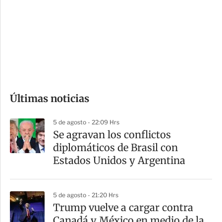
n
a
e
r
s
d
e
c
o
Últimas noticias
m
p
5 de agosto - 22:09 Hrs
a
Se agravan los conflictos
r
diplomáticos de Brasil con
t
Estados Unidos y Argentina
i
r
5 de agosto - 21:20 Hrs
Trump vuelve a cargar contra
Canadá y México en medio de la