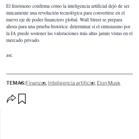
El fenómeno confirma cómo la inteligencia artificial dejó de ser
únicamente una revolución tecnológica para convertirse en el
nuevo eje de poder financiero global. Wall Street se prepara
ahora para una prueba histórica: determinar si el entusiasmo por
la IA puede sostener las valoraciones más altas jamás vistas en el
mercado privado.
asc
TEMAS:
Finanzas
Inteligencia artificial
Elon Musk
O
G
p
u
c
a
i
r
o
d