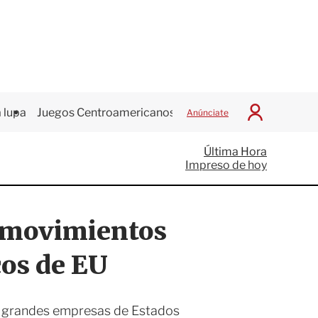
 lupa
Juegos Centroamericanos
Anúnciate
I
n
i
Última Hora
c
Impreso de hoy
i
a
r
S
n movimientos
e
s
i
cos de EU
ó
n
y grandes empresas de Estados