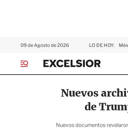
09 de Agosto de 2026
LO DE HOY:
Méxi
E
x
M
c
e
e
n
l
ú
s
Nuevos archi
i
o
de Trump
r
Nuevos documentos revelaron 