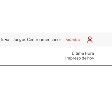
 lupa
Juegos Centroamericanos
Anúnciate
I
n
i
Última Hora
c
Impreso de hoy
i
a
r
S
e
s
i
ó
n