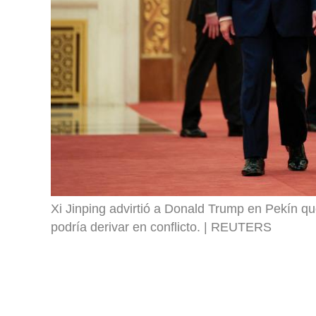
Xi Jinping advirtió a Donald Trump en Pekín q
podría derivar en conflicto.
REUTERS