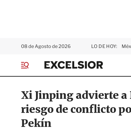
08 de Agosto de 2026
LO DE HOY:
Méxi
E
x
M
c
e
e
n
l
ú
s
Xi Jinping advierte 
i
o
riesgo de conflicto 
r
Pekín