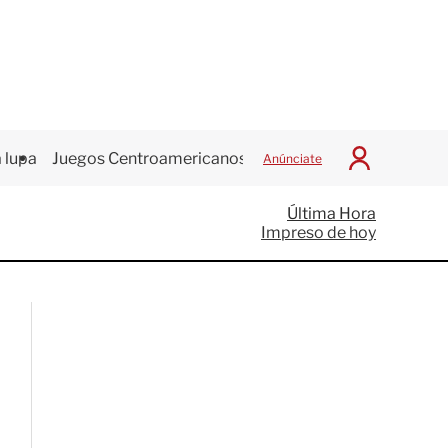
 lupa
Juegos Centroamericanos
Anúnciate
I
n
i
Última Hora
c
Impreso de hoy
i
a
r
S
e
s
i
ó
n