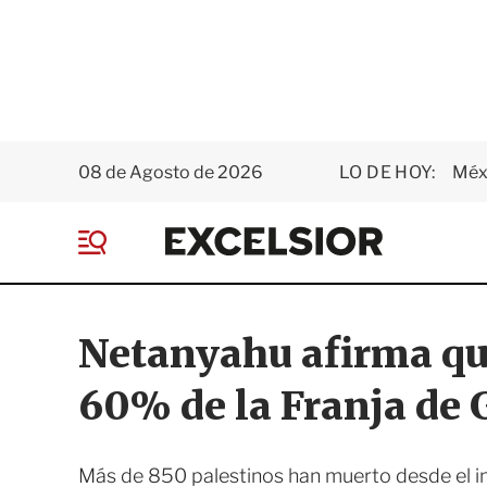
08 de Agosto de 2026
LO DE HOY:
Méxi
E
x
M
c
e
e
n
l
ú
s
Netanyahu afirma que
i
o
60% de la Franja de 
r
Más de 850 palestinos han muerto desde el inic