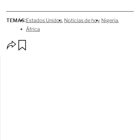
TEMAS:
Estados Unidos
Noticias de hoy
Nigeria
África
O
G
p
u
c
a
i
r
o
d
n
a
e
r
s
d
e
c