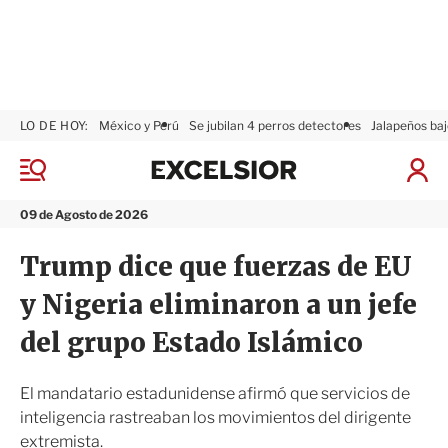
LO DE HOY:
México y Perú
Se jubilan 4 perros detectores
Jalapeños baj
E
x
M
I
c
e
n
n
e
i
09 de Agosto de 2026
ú
l
c
s
i
Trump dice que fuerzas de EU
i
a
o
r
y Nigeria eliminaron a un jefe
r
S
e
del grupo Estado Islámico
s
i
ó
El mandatario estadunidense afirmó que servicios de
n
inteligencia rastreaban los movimientos del dirigente
extremista.