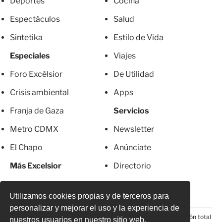
Deportes
Cocina
Espectáculos
Salud
Sintetika
Estilo de Vida
Especiales
Viajes
Foro Excélsior
De Utilidad
Crisis ambiental
Apps
Franja de Gaza
Servicios
Metro CDMX
Newsletter
El Chapo
Anúnciate
Más Excelsior
Directorio
Mujeres
Suscripciones
Utilizamos cookies propias y de terceros para
personalizar y mejorar el uso y la experiencia de
© 2026 Todos los derechos reservados. Prohibida la reproducción total
nuestros usuarios en nuestro sitio web.