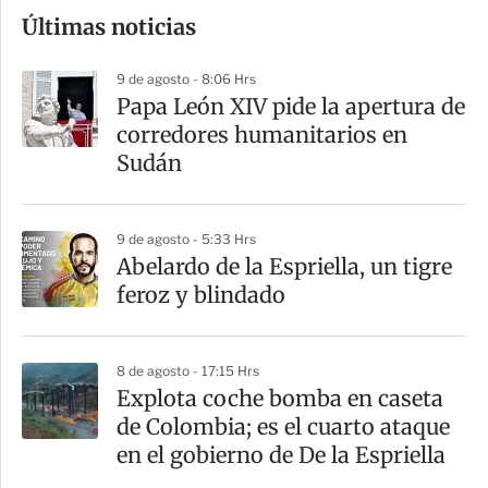
o
Últimas noticias
m
p
9 de agosto - 8:06 Hrs
a
Papa León XIV pide la apertura de
r
corredores humanitarios en
t
Sudán
i
r
9 de agosto - 5:33 Hrs
Abelardo de la Espriella, un tigre
feroz y blindado
8 de agosto - 17:15 Hrs
Explota coche bomba en caseta
de Colombia; es el cuarto ataque
en el gobierno de De la Espriella