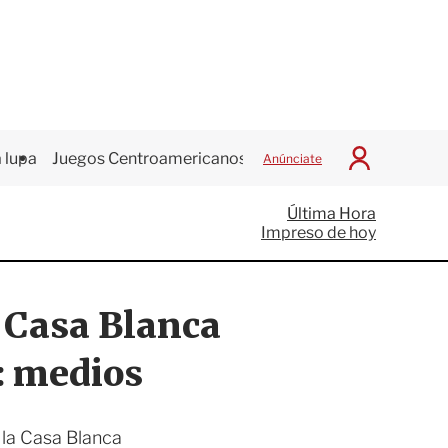
 lupa
Juegos Centroamericanos
Anúnciate
I
n
i
Última Hora
c
Impreso de hoy
i
a
r
S
 Casa Blanca
e
s
i
: medios
ó
n
la Casa Blanca