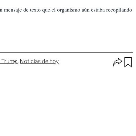
un mensaje de texto que el organismo aún estaba recopilando
O
 Trump
Noticias de hoy
p
u
c
a
i
r
o
d
n
a
e
r
s
d