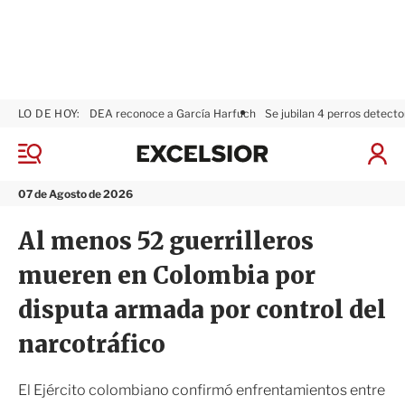
LO DE HOY:
DEA reconoce a García Harfuch
Se jubilan 4 perros detecto
E
x
M
I
c
e
n
n
e
i
07 de Agosto de 2026
ú
l
c
s
i
Al menos 52 guerrilleros
i
a
o
r
mueren en Colombia por
r
S
e
disputa armada por control del
s
i
narcotráfico
ó
n
El Ejército colombiano confirmó enfrentamientos entre