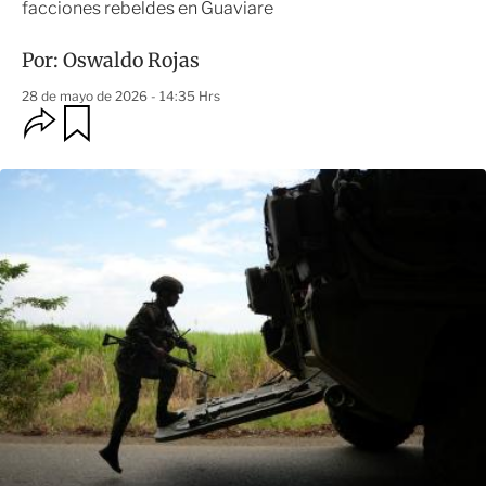
facciones rebeldes en Guaviare
Por:
Oswaldo Rojas
28 de mayo de 2026 - 14:35 Hrs
O
G
u
p
a
c
r
i
d
o
a
n
r
e
s
d
e
c
o
m
p
a
r
t
i
r