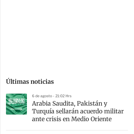
i
r
o
d
n
a
e
r
s
d
e
c
o
Últimas noticias
m
p
6 de agosto - 21:02 Hrs
a
Arabia Saudita, Pakistán y
r
Turquía sellarán acuerdo militar
t
ante crisis en Medio Oriente
i
r