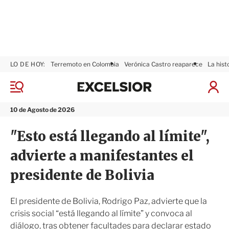
LO DE HOY:
Terremoto en Colombia
Verónica Castro reaparece
La hist
E
x
M
I
c
e
n
n
e
i
10 de Agosto de 2026
ú
l
c
s
i
"Esto está llegando al límite",
i
a
o
r
advierte a manifestantes el
r
S
e
presidente de Bolivia
s
i
ó
El presidente de Bolivia, Rodrigo Paz, advierte que la
n
crisis social “está llegando al límite” y convoca al
diálogo, tras obtener facultades para declarar estado