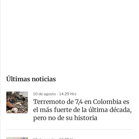
i
r
o
d
n
a
e
r
s
d
e
c
o
Últimas noticias
m
p
10 de agosto - 14:29 Hrs
a
Terremoto de 7,4 en Colombia es
r
el más fuerte de la última década,
t
pero no de su historia
i
r