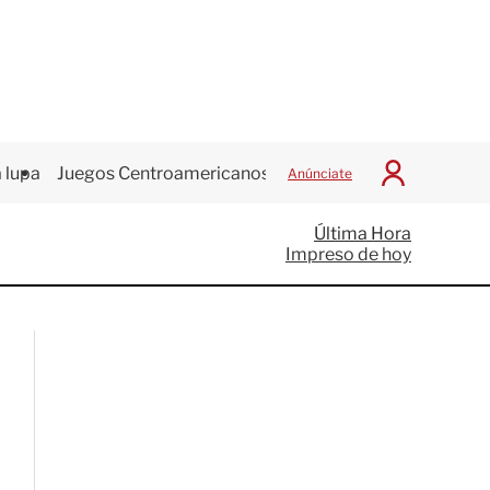
 lupa
Juegos Centroamericanos
Anúnciate
I
n
i
Última Hora
c
Impreso de hoy
i
a
r
S
e
s
i
ó
n