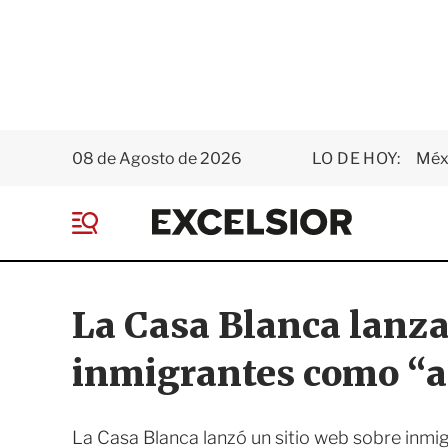
08 de Agosto de 2026
LO DE HOY:
Méxi
E
x
M
c
e
e
n
l
ú
s
La Casa Blanca lanza
i
o
inmigrantes como “a
r
La Casa Blanca lanzó un sitio web sobre inmigr