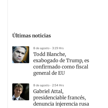
G
Últimas noticias
8 de agosto - 3:19 Hrs
Todd Blanche,
exabogado de Trump, es
confirmado como fiscal
general de EU
8 de agosto - 2:54 Hrs
Gabriel Attal,
presidenciable francés,
denuncia injerencia rusa