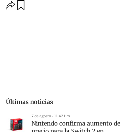
O
G
p
u
c
a
i
r
o
d
n
a
e
r
s
d
e
c
o
Últimas noticias
m
p
7 de agosto - 11:42 Hrs
a
Nintendo confirma aumento de
r
precio para la Switch 2 en