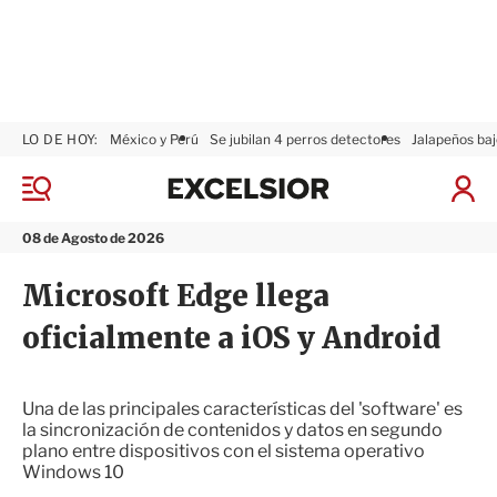
LO DE HOY:
México y Perú
Se jubilan 4 perros detectores
Jalapeños baj
E
x
M
I
c
e
n
n
e
i
08 de Agosto de 2026
ú
l
c
s
i
Microsoft Edge llega
i
a
o
r
oficialmente a iOS y Android
r
S
e
s
i
Una de las principales características del 'software' es
ó
la sincronización de contenidos y datos en segundo
n
plano entre dispositivos con el sistema operativo
Windows 10