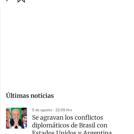
p
u
c
a
i
r
o
d
n
a
e
r
s
d
e
c
o
Últimas noticias
m
p
5 de agosto - 22:09 Hrs
a
Se agravan los conflictos
r
diplomáticos de Brasil con
t
Estados Unidos y Argentina