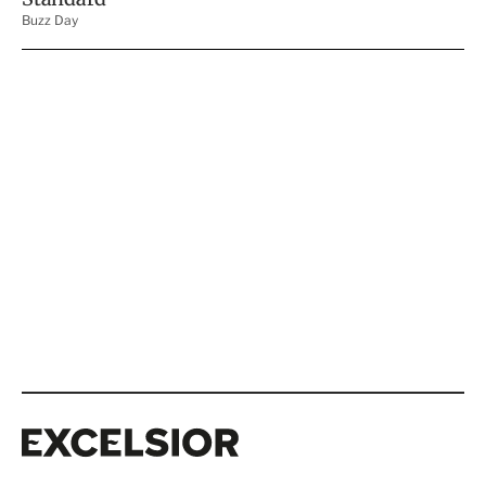
Excelsior
Excelsior