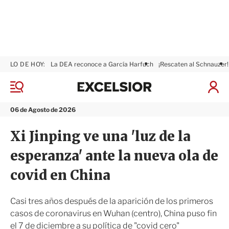
LO DE HOY:
La DEA reconoce a García Harfuch
¡Rescaten al Schnauzer!
E
x
M
I
c
e
n
n
e
i
06 de Agosto de 2026
ú
l
c
s
i
Xi Jinping ve una 'luz de la
i
a
o
r
esperanza' ante la nueva ola de
r
S
e
covid en China
s
i
ó
Casi tres años después de la aparición de los primeros
n
casos de coronavirus en Wuhan (centro), China puso fin
el 7 de diciembre a su política de "covid cero"