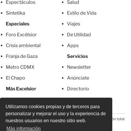
Espectáculos
Salud
Sintetika
Estilo de Vida
Especiales
Viajes
Foro Excélsior
De Utilidad
Crisis ambiental
Apps
Franja de Gaza
Servicios
Metro CDMX
Newsletter
El Chapo
Anúnciate
Más Excelsior
Directorio
Mujeres
Suscripciones
Utilizamos cookies propias y de terceros para
personalizar y mejorar el uso y la experiencia de
© 2026 Todos los derechos reservados. Prohibida la reproducción total
nuestros usuarios en nuestro sitio web.
o parcial, incluyendo cualquier medio electrónico*
Más información