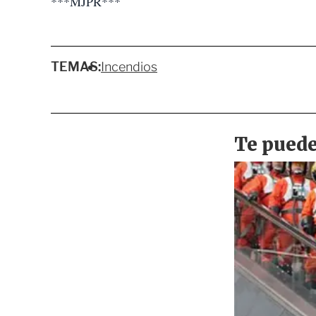
***MJPR***
TEMAS:
Incendios