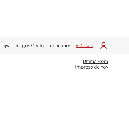
 lupa
Juegos Centroamericanos
Anúnciate
I
n
i
Última Hora
c
Impreso de hoy
i
a
r
S
e
s
i
ó
n