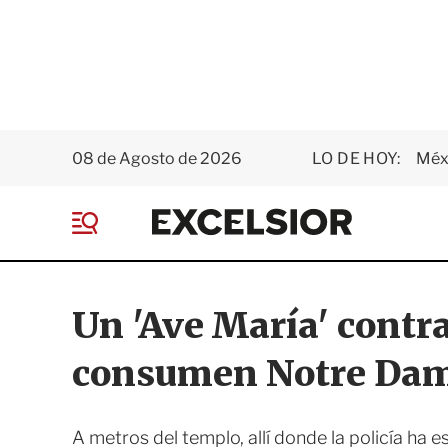
08 de Agosto de 2026
LO DE HOY:
Méxi
E
x
M
c
e
e
n
l
ú
s
Un 'Ave María' contr
i
o
consumen Notre Da
r
A metros del templo, allí donde la policía ha