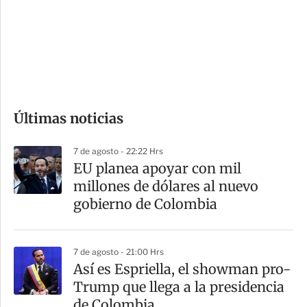
e
r
s
d
e
c
o
Últimas noticias
m
p
7 de agosto - 22:22 Hrs
a
EU planea apoyar con mil
r
millones de dólares al nuevo
t
gobierno de Colombia
i
r
7 de agosto - 21:00 Hrs
Así es Espriella, el showman pro-
Trump que llega a la presidencia
de Colombia