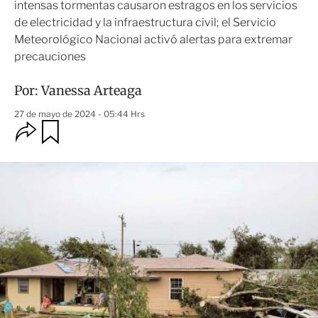
intensas tormentas causaron estragos en los servicios
de electricidad y la infraestructura civil; el Servicio
Meteorológico Nacional activó alertas para extremar
precauciones
Por:
Vanessa Arteaga
27 de mayo de 2024 - 05:44 Hrs
O
G
u
p
a
c
r
i
d
o
a
n
r
e
s
d
e
c
o
m
p
a