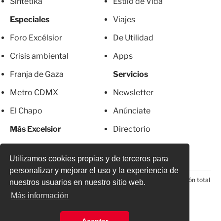
Sintetika
Estilo de Vida
Especiales
Viajes
Foro Excélsior
De Utilidad
Crisis ambiental
Apps
Franja de Gaza
Servicios
Metro CDMX
Newsletter
El Chapo
Anúnciate
Más Excelsior
Directorio
Mujeres
Suscripciones
Utilizamos cookies propias y de terceros para
personalizar y mejorar el uso y la experiencia de
© 2026 Todos los derechos reservados. Prohibida la reproducción total
nuestros usuarios en nuestro sitio web.
o parcial, incluyendo cualquier medio electrónico*
Más información