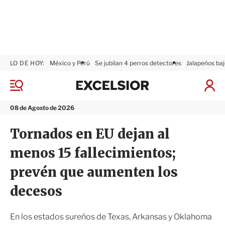
LO DE HOY:
México y Perú
Se jubilan 4 perros detectores
Jalapeños baj
E
x
M
I
c
e
n
n
e
i
08 de Agosto de 2026
ú
l
c
s
i
Tornados en EU dejan al
i
a
o
r
menos 15 fallecimientos;
r
S
e
prevén que aumenten los
s
i
decesos
ó
n
En los estados sureños de Texas, Arkansas y Oklahoma