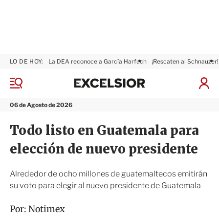
LO DE HOY:
La DEA reconoce a García Harfuch
¡Rescaten al Schnauzer!
E
x
M
I
c
e
n
n
e
i
06 de Agosto de 2026
ú
l
c
s
i
Todo listo en Guatemala para
i
a
o
r
elección de nuevo presidente
r
S
e
s
Alrededor de ocho millones de guatemaltecos emitirán
i
su voto para elegir al nuevo presidente de Guatemala
ó
n
Por:
Notimex