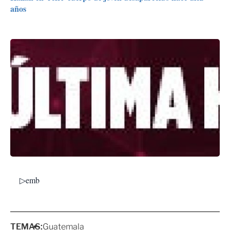
años
▷emb
TEMAS:
Guatemala