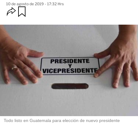
10 de agosto de 2019 - 17:32 Hrs
O
G
u
p
a
c
r
i
d
o
a
n
r
e
s
d
e
c
o
m
p
a
r
t
i
r
Todo listo en Guatemala para elección de nuevo presidente