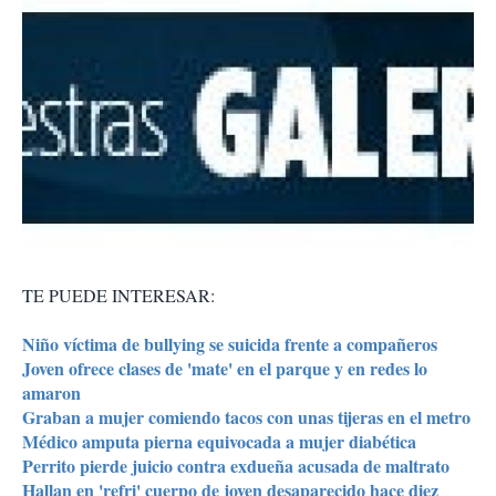
TE PUEDE INTERESAR:
Niño víctima de bullying se suicida frente a compañeros
Joven ofrece clases de 'mate' en el parque y en redes lo
amaron
Graban a mujer comiendo tacos con unas tijeras en el metro
Médico amputa pierna equivocada a mujer diabética
Perrito pierde juicio contra exdueña acusada de maltrato
Hallan en 'refri' cuerpo de joven desaparecido hace diez