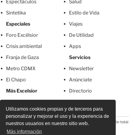
Espectáculos
Salud
Sintetika
Estilo de Vida
Especiales
Viajes
Foro Excélsior
De Utilidad
Crisis ambiental
Apps
Franja de Gaza
Servicios
Metro CDMX
Newsletter
El Chapo
Anúnciate
Más Excelsior
Directorio
Mujeres
Suscripciones
Utilizamos cookies propias y de terceros para
personalizar y mejorar el uso y la experiencia de
© 2026 Todos los derechos reservados. Prohibida la reproducción total
nuestros usuarios en nuestro sitio web.
o parcial, incluyendo cualquier medio electrónico*
Más información