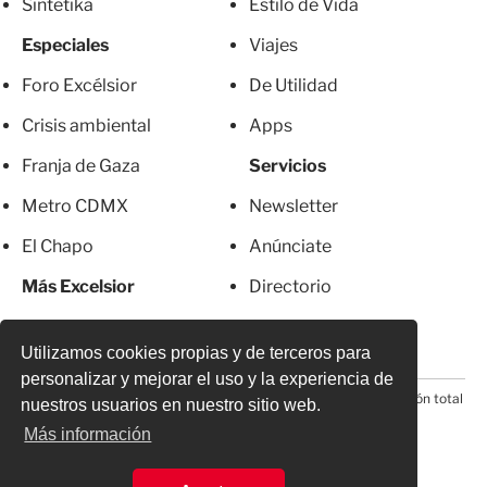
Sintetika
Estilo de Vida
Especiales
Viajes
Foro Excélsior
De Utilidad
Crisis ambiental
Apps
Franja de Gaza
Servicios
Metro CDMX
Newsletter
El Chapo
Anúnciate
Más Excelsior
Directorio
Mujeres
Suscripciones
Utilizamos cookies propias y de terceros para
personalizar y mejorar el uso y la experiencia de
© 2026 Todos los derechos reservados. Prohibida la reproducción total
nuestros usuarios en nuestro sitio web.
o parcial, incluyendo cualquier medio electrónico*
Más información