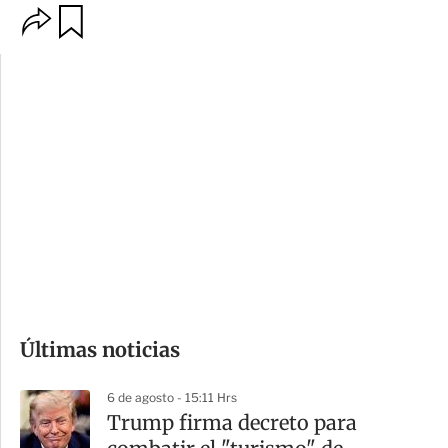
O
G
p
u
c
a
i
r
o
d
n
a
e
r
s
d
e
c
o
Últimas noticias
m
p
6 de agosto - 15:11 Hrs
a
Trump firma decreto para
r