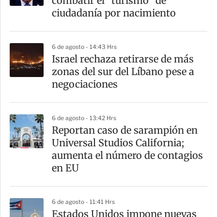
combatir el "turismo" de
t
ciudadanía por nacimiento
i
r
6 de agosto - 14:43 Hrs
Israel rechaza retirarse de más
zonas del sur del Líbano pese a
negociaciones
6 de agosto - 13:42 Hrs
Reportan caso de sarampión en
Universal Studios California;
aumenta el número de contagios
en EU
6 de agosto - 11:41 Hrs
Estados Unidos impone nuevas