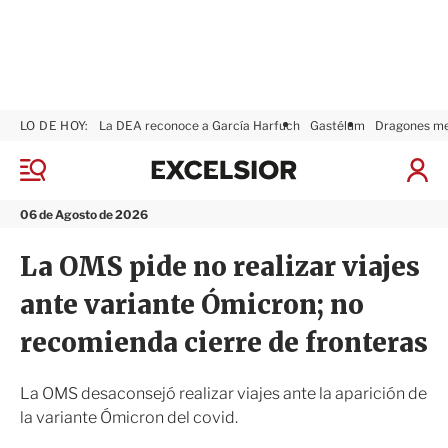
LO DE HOY:
La DEA reconoce a García Harfuch
Gastélum
Dragones m
E
x
M
I
c
e
n
n
e
i
06 de Agosto de 2026
ú
l
c
s
i
La OMS pide no realizar viajes
i
a
o
r
ante variante Ómicron; no
r
S
e
recomienda cierre de fronteras
s
i
ó
La OMS desaconsejó realizar viajes ante la aparición de
n
la variante Ómicron del covid.