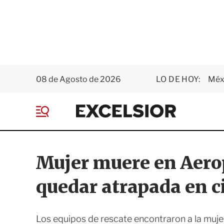
08 de Agosto de 2026
LO DE HOY:
Méxi
E
x
M
c
e
e
n
l
ú
s
Mujer muere en Aerop
i
o
quedar atrapada en c
r
Los equipos de rescate encontraron a la mujer