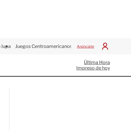
 lupa
Juegos Centroamericanos
Anúnciate
I
n
i
Última Hora
c
Impreso de hoy
i
a
r
S
e
s
i
ó
n