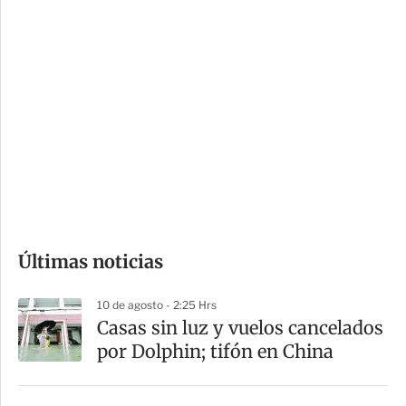
c
a
i
r
o
d
n
a
e
r
s
d
e
c
o
Últimas noticias
m
p
10 de agosto - 2:25 Hrs
a
Casas sin luz y vuelos cancelados
r
por Dolphin; tifón en China
t
i