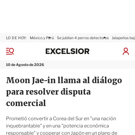
LO DE HOY:
México y Perú
Se jubilan 4 perros detectores
Jalapeños baj
E
x
M
I
c
e
n
n
e
i
10 de Agosto de 2026
ú
l
c
s
i
Moon Jae-in llama al diálogo
i
a
o
r
para resolver disputa
r
S
e
comercial
s
i
ó
Prometió convertir a Corea del Sur en "una nación
n
inquebrantable" y en una "potencia económica
responsable" y cooperar con Japón en un plano de