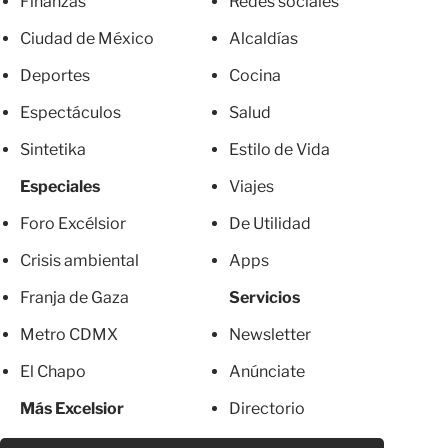
Finanzas
Redes sociales
Ciudad de México
Alcaldías
Deportes
Cocina
Espectáculos
Salud
Sintetika
Estilo de Vida
Especiales
Viajes
Foro Excélsior
De Utilidad
Crisis ambiental
Apps
Franja de Gaza
Servicios
Metro CDMX
Newsletter
El Chapo
Anúnciate
Más Excelsior
Directorio
Mujeres
Suscripciones