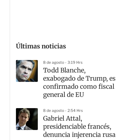
G
Últimas noticias
8 de agosto - 3:19 Hrs
Todd Blanche,
exabogado de Trump, es
confirmado como fiscal
general de EU
8 de agosto - 2:54 Hrs
Gabriel Attal,
presidenciable francés,
denuncia injerencia rusa