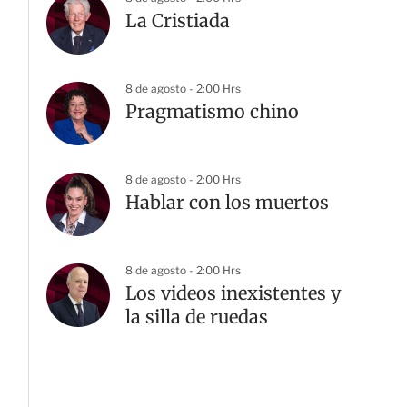
La Cristiada
G
8 de agosto - 2:00 Hrs
Pragmatismo chino
8 de agosto - 2:00 Hrs
Hablar con los muertos
8 de agosto - 2:00 Hrs
Los videos inexistentes y
la silla de ruedas