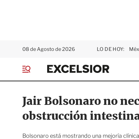
08 de Agosto de 2026
LO DE HOY:
Méxi
E
x
M
c
e
e
n
l
ú
s
Jair Bolsonaro no ne
i
o
obstrucción intestin
r
Bolsonaro está mostrando una mejoría clínica 