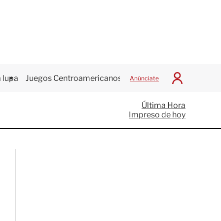
 lupa
Juegos Centroamericanos
Anúnciate
I
n
i
Última Hora
c
Impreso de hoy
i
a
r
S
e
s
i
ó
n